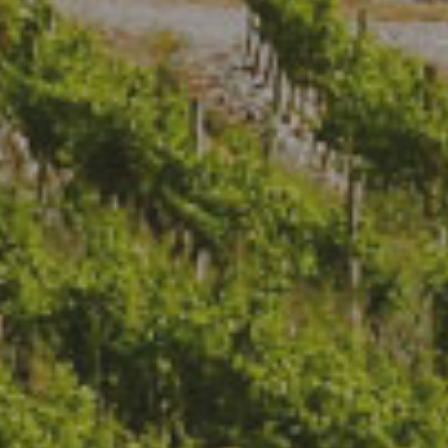
ВИНИФИКАЦИЯ
Ръчно бране. Алкохолна ферментация при
температура 16 градуса. Малолактична ферментация
при контролирана температура в съдове от
неръждаема стомана.
Отлежаване: на летви в традиционни кредови изби
ПОДХОДЯЩИ ХРАНИ
Риба, бели меса, меки сирена, пай, сладолед
ПОДОБНИ ПРОДУКТИ