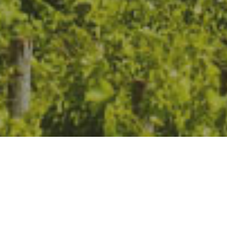
Vinopoly използва бисквитки, които са важни за
правилното функциониране на уебсайта. Бисквитките
позволяват да предоставим най-доброто изживяване на
нашия уебсайт, константно го оптимизират и позволяват
изготвянето на предложения, съобразени с вашите
интереси. Кликвайки бутона "Приеми" вие се
Повече
съгласявате да използваме бисквитки.
информация относно използването на бисквитки
може да видите тук
Приеми